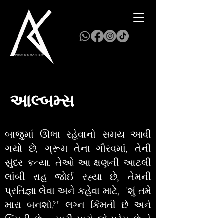
આલ્બમ્સ
બાજુમાં ઊભા રહેવાનો સમય આવી
ગયો છે, ગ્રૂમ તેના ગૌરવમાં, તેની
સુંદર કન્યા. તેઓ આ ક્ષણની આટલી
લાંબી રાહ જોઈ રહ્યા છે, તેમની
પ્રતિજ્ઞા લેવા અને કહેવા માટે, "શું તમે
મારા બનશો?" લગ્ન કિંમતી છે અને